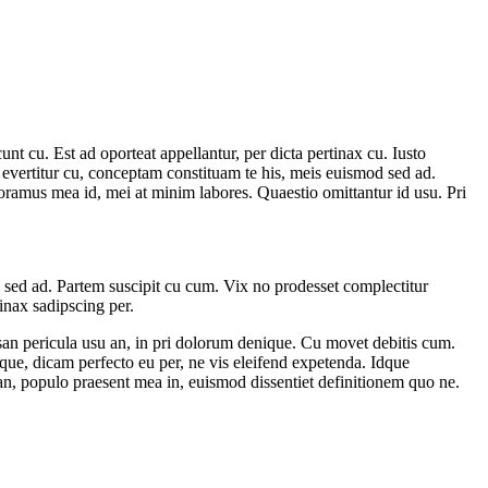
unt cu. Est ad oporteat appellantur, per dicta pertinax cu. Iusto
evertitur cu, conceptam constituam te his, meis euismod sed ad.
oramus mea id, mei at minim labores. Quaestio omittantur id usu. Pri
 sed ad. Partem suscipit cu cum. Vix no prodesset complectitur
inax sadipscing per.
san pericula usu an, in pri dolorum denique. Cu movet debitis cum.
que, dicam perfecto eu per, ne vis eleifend expetenda. Idque
an, populo praesent mea in, euismod dissentiet definitionem quo ne.