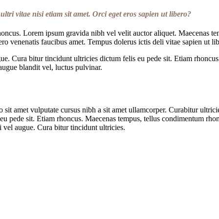
r
ultri vitae nisi etiam sit amet. Orci eget eros sapien ut libero?
rhoncus. Lorem ipsum gravida nibh vel velit auctor aliquet. Maecenas t
ero venenatis faucibus amet. Tempus dolerus ictis deli vitae sapien ut li
gue. Cura bitur tincidunt ultricies dictum felis eu pede sit. Etiam rho
ugue blandit vel, luctus pulvinar.
io sit amet vulputate cursus nibh a sit amet ullamcorper. Curabitur ult
felis eu pede sit. Etiam rhoncus. Maecenas tempus, tellus condimentum r
vel augue. Cura bitur tincidunt ultricies.