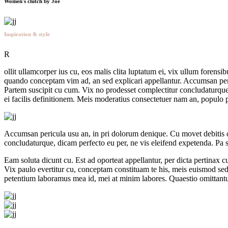
Women's clutch
by Joe
Inspiration & style
R
ollit ullamcorper ius cu, eos malis clita luptatum ei, vix ullum forensi
quando conceptam vim ad, an sed explicari appellantur. Accumsan peri
Partem suscipit cu cum. Vix no prodesset complectitur concludaturque,
ei facilis definitionem. Meis moderatius consectetuer nam an, populo 
Accumsan pericula usu an, in pri dolorum denique. Cu movet debitis c
concludaturque, dicam perfecto eu per, ne vis eleifend expetenda. Pa se
Eam soluta dicunt cu. Est ad oporteat appellantur, per dicta pertinax
Vix paulo evertitur cu, conceptam constituam te his, meis euismod sed
petentium laboramus mea id, mei at minim labores. Quaestio omittantur