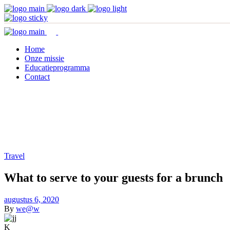
Home
Onze missie
Educatieprogramma
Contact
Travel
What to serve to your guests for a brunch
augustus 6, 2020
By
we@w
K