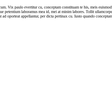
cum. Vix paulo evertitur cu, conceptam constituam te his, meis euismod
ue petentium laboramus mea id, mei at minim labores. Tollit ullamcorper 
Est ad oporteat appellantur, per dicta pertinax cu. Iusto quando concept