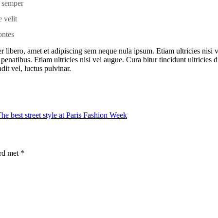
 semper
 velit
ontes
bero, amet et adipiscing sem neque nula ipsum. Etiam ultricies nisi ve
tibus. Etiam ultricies nisi vel augue. Cura bitur tincidunt ultricies 
it vel, luctus pulvinar.
he best street style at Paris Fashion Week
erd met
*