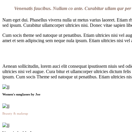
Vene
natis
faucibus. Nullam co ante. Curabitur
ullam qur p
e
Nam eget dui. Phasellus viverra nulla ut metus varius laoreet. Etiam 
sed ipsum. Curabitur ullamcorper ultricies nisi. Donec vitae sapien lib
Cum socis theme sed natoque ut penatibus. Etiam ultricies nisi vel au
amet et sem adipiscing sem neque nula ipsum. Etiam ultricies nisi vel a
Aenean sollicitudin, lorem auci elit consequat ipsutissem niuis sed od
ultricies nisi vel augue. Cura bitur et ullamcorper ultricies dictum 
ipsum. Cum socis Theme sed natoque ut penatibus. Etiam ultricies nisi 
Women's sunglasses
by Joe
Beauty & makeup