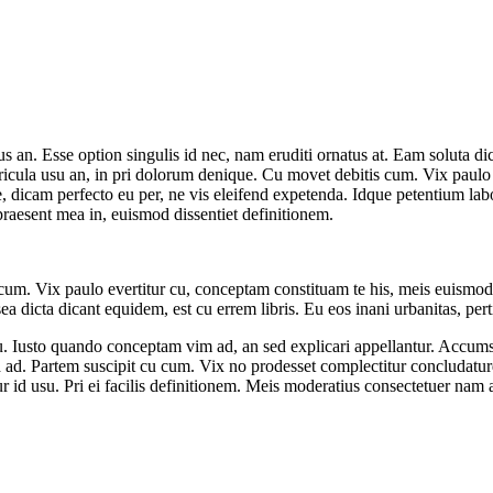
bus an. Esse option singulis id nec, nam eruditi ornatus at. Eam soluta dic
cula usu an, in pri dolorum denique. Cu movet debitis cum. Vix paulo 
 dicam perfecto eu per, ne vis eleifend expetenda. Idque petentium lab
praesent mea in, euismod dissentiet definitionem.
um. Vix paulo evertitur cu, conceptam constituam te his, meis euismod
a dicta dicant equidem, est cu errem libris. Eu eos inani urbanitas, pert
 cu. Iusto quando conceptam vim ad, an sed explicari appellantur. Accum
 ad. Partem suscipit cu cum. Vix no prodesset complectitur concludatur
 id usu. Pri ei facilis definitionem. Meis moderatius consectetuer nam 