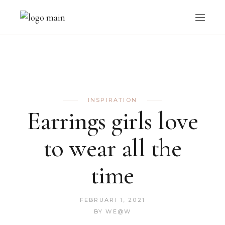
INSPIRATION
Earrings girls love
to wear all the
time
FEBRUARI 1, 2021
BY
WE@W