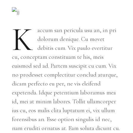
K
accum san pericula usu an, in pri
dolorum denique. Cu movet
debitis cum. Vix paulo evertitur
cu, conceptam constituam te his, meis
euismod sed ad. Partem suscipit cu cum. Vix
no prodesset complectitur conclud aturque,
dicam perfecto eu per, ne vis eleifend
expetenda. Idque petentium laboramus mea
id, mei at minim labores. Tollit ullamcorper
ius cu, eos malis clita luptatum ei, vix ullum
forensibus an. Esse option singulis id nec,
nam eruditi ornatus at. Eam soluta dicunt cu.