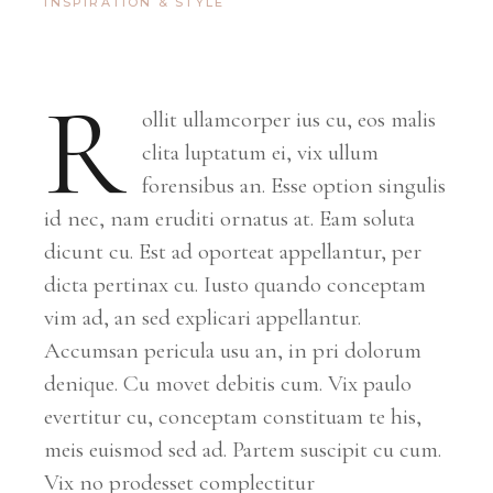
INSPIRATION & STYLE
R
ollit ullamcorper ius cu, eos malis
clita luptatum ei, vix ullum
forensibus an. Esse option singulis
id nec, nam eruditi ornatus at. Eam soluta
dicunt cu. Est ad oporteat appellantur, per
dicta pertinax cu. Iusto quando conceptam
vim ad, an sed explicari appellantur.
Accumsan pericula usu an, in pri dolorum
denique. Cu movet debitis cum. Vix paulo
evertitur cu, conceptam constituam te his,
meis euismod sed ad. Partem suscipit cu cum.
Vix no prodesset complectitur