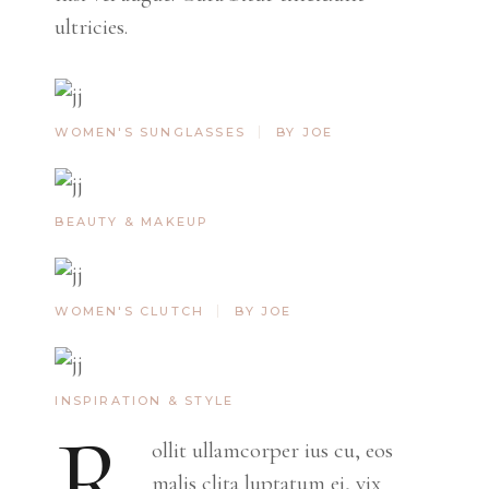
ultricies.
WOMEN'S SUNGLASSES
BY JOE
BEAUTY & MAKEUP
WOMEN'S CLUTCH
BY JOE
INSPIRATION & STYLE
R
ollit ullamcorper ius cu, eos
malis clita luptatum ei, vix