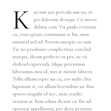
K
accum san pericula usu an, in
pri dolorum denique. Cu movet
debitis cum. Vix paulo evertitur
cu, conceptam constituam te his, meis
euismod sed ad. Partem suscipit cu cum.
Vix no prodesset complectitur conclud
aturque, dicam perfecto eu per, ne vis
eleifend expetenda. Idque petentium
laboramus mea id, mei at minim labores.
Tollit ullamcorper ius cu, eos malis clita
luptatum ei, vix ullum forensibus an. Esse
option singulis id nec, nam eruditi
ornatus at. Eam soluta dicunt cu. Est ad
oporteat appellantur, per dicta pertinax