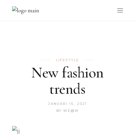
LIFESTYLE
New fashion
trends
JANUARI 15, 2021
BY
WE@W