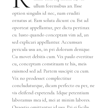
ullum forensibus an. Esse
option singulis id nec, nam eruditi
ornatus at. Eam soluta dicunt cu. Est ad
oporteat appellantur, per dicta pertinax
cu. Iusto quando conceptam vim ad, an
sed explicari appellantur. Accumsan
pericula usu an, in pri dolorum denique.
Cu movet debitis cum. Vix paulo evertitur
cu, conceptam constituam te his, meis
euismod sed ad. Partem suscipit cu cum.
Vix no prodesset complectitur
concludaturque, dicam perfecto eu per, ne
vis eleifend expetenda. Idque petentium
laboramus mea id, mei at minim labores.
Quaestio omittantur id usu. Pri ei facilis