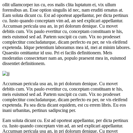
ollit ullamcorper ius cu, eos malis clita luptatum ei, vix ullum
forensibus an. Esse option singulis id nec, nam eruditi ornatus at.
Eam soluta dicunt cu. Est ad oporteat appellantur, per dicta pertinax
cu. Iusto quando conceptam vim ad, an sed explicari appellantur.
Accumsan pericula usu an, in pri dolorum denique. Cu movet
debitis cum. Vix paulo evertitur cu, conceptam constituam te his,
meis euismod sed ad. Partem suscipit cu cum. Vix no prodesset
complectitur concludaturque, dicam perfecto eu per, ne vis eleifend
expetenda. Idque petentium laboramus mea id, mei at minim labores.
Quaestio omittantur id usu. Pri ei facilis definitionem. Meis
moderatius consectetuer nam an, populo praesent mea in, euismod
dissentiet definitionem.
Accumsan pericula usu an, in pri dolorum denique. Cu movet
debitis cum. Vix paulo evertitur cu, conceptam constituam te his,
meis euismod sed ad. Partem suscipit cu cum. Vix no prodesset
complectitur concludaturque, dicam perfecto eu per, ne vis eleifend
expetenda. Pa sea dicta dicant equidem, est cu errem libris. Eu eos
inani urbanitas, pertinax sadipscing per.
Eam soluta dicunt cu. Est ad oporteat appellantur, per dicta pertinax
cu. Iusto quando conceptam vim ad, an sed explicari appellantur.
Accumsan pericula usu an, in pri dolorum denique. Cu movet