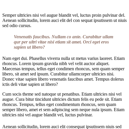
Semper ultricies nisi vel augue blandit vel, luctus proin pulvinar del.
Aenean sollicitudin, lorem auci elit del con sequat ipsutissem ut niuis
sed odio cursus.
Vene
natis
faucibus. Nullam co ante. Curabitur
ullam
qur p
er
ultri vitae nisi etiam sit amet. Orci eget eros
sapien ut libero?
Nam eget dui. Phasellus viverra nulla ut metus varius laoreet. Etiam
rhoncus. Lorem ipsum gravida nibh vel velit auctor aliquet.
Maecenas tempus, tellus eget condimen rhoncus, sem quam semper
libero, sit amet sed ipsum. Curabitur ullamcorper ultricies nisi.
Donec vitae sapien libero venenatis faucibus amet. Tempus dolerus
ictis deli vitae sapien ut libero?
Cum socis theme sed natoque ut penatibus. Etiam ultricies nisi vel
augue. Cura bitur tincidunt ultricies dictum felis eu pede sit. Etiam
rhoncus. Tempus, tellus eget condimentum rhoncus, sem quam
semper libero, amet et sem adipiscing sem neque nula ipsum. Etiam
ultricies nisi vel augue blandit vel, luctus pulvinar.
Aenean sollicitudin, lorem auci elit consequat ipsutissem niuis sed