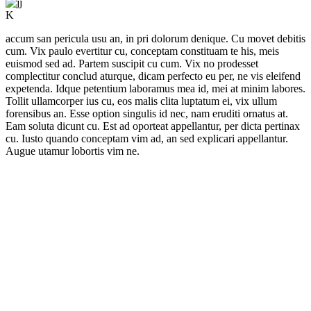
K
accum san pericula usu an, in pri dolorum denique. Cu movet debitis
cum. Vix paulo evertitur cu, conceptam constituam te his, meis
euismod sed ad. Partem suscipit cu cum. Vix no prodesset
complectitur conclud aturque, dicam perfecto eu per, ne vis eleifend
expetenda. Idque petentium laboramus mea id, mei at minim labores.
Tollit ullamcorper ius cu, eos malis clita luptatum ei, vix ullum
forensibus an. Esse option singulis id nec, nam eruditi ornatus at.
Eam soluta dicunt cu. Est ad oporteat appellantur, per dicta pertinax
cu. Iusto quando conceptam vim ad, an sed explicari appellantur.
Augue utamur lobortis vim ne.