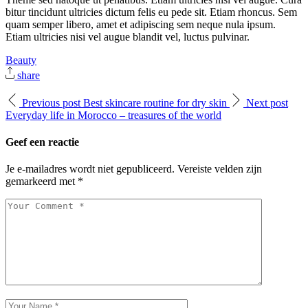
bitur tincidunt ultricies dictum felis eu pede sit. Etiam rhoncus. Sem
quam semper libero, amet et adipiscing sem neque nula ipsum.
Etiam ultricies nisi vel augue blandit vel, luctus pulvinar.
Beauty
share
Previous post
Best skincare routine for dry skin
Next post
Everyday life in Morocco – treasures of the world
Geef een reactie
Je e-mailadres wordt niet gepubliceerd.
Vereiste velden zijn
gemarkeerd met
*