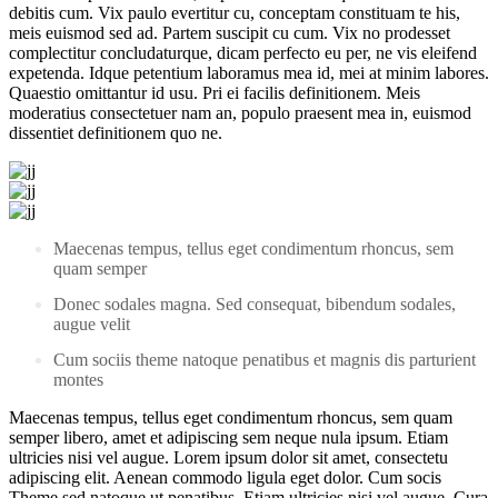
debitis cum. Vix paulo evertitur cu, conceptam constituam te his,
meis euismod sed ad. Partem suscipit cu cum. Vix no prodesset
complectitur concludaturque, dicam perfecto eu per, ne vis eleifend
expetenda. Idque petentium laboramus mea id, mei at minim labores.
Quaestio omittantur id usu. Pri ei facilis definitionem. Meis
moderatius consectetuer nam an, populo praesent mea in, euismod
dissentiet definitionem quo ne.
Maecenas tempus, tellus eget condimentum rhoncus, sem
quam semper
Donec sodales magna. Sed consequat, bibendum sodales,
augue velit
Cum sociis theme natoque penatibus et magnis dis parturient
montes
Maecenas tempus, tellus eget condimentum rhoncus, sem quam
semper libero, amet et adipiscing sem neque nula ipsum. Etiam
ultricies nisi vel augue. Lorem ipsum dolor sit amet, consectetu
adipiscing elit. Aenean commodo ligula eget dolor. Cum socis
Theme sed natoque ut penatibus. Etiam ultricies nisi vel augue. Cura